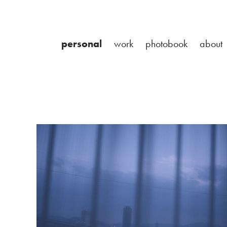
personal
work
photobook
about
日々/