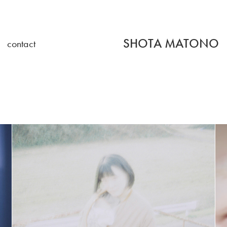
SHOTA MATONO  
contact
日々//